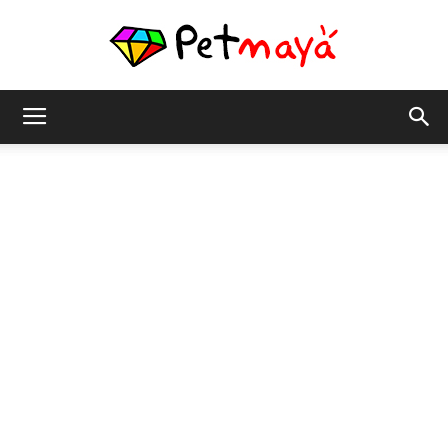
เพชร
มายา