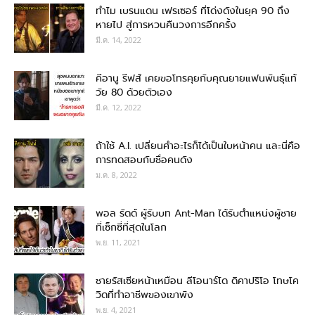
ทำไม เบรนแดน เฟรเซอร์ ที่โด่งดังในยุค 90 ถึง
หายไป สู่การหวนคืนวงการอีกครั้ง
มี.ค. 14, 2022
คีอานู รีฟส์ เคยขอโทรคุยกับคุณยายแฟนพันธุ์แท้
วัย 80 ด้วยตัวเอง
มี.ค. 12, 2022
ถ้าใช้ A.I. เปลี่ยนคำอะไรก็ได้เป็นใบหน้าคน และนี่คือ
การทดสอบกับชื่อคนดัง
ม.ค. 8, 2022
พอล รัดด์ ผู้รับบท Ant-Man ได้รับตำแหน่งผู้ชาย
ที่เซ็กซี่ที่สุดในโลก
พ.ย. 11, 2021
ชายรัสเซียหน้าเหมือน ลีโอนาร์โด ดิคาปริโอ โทษโค
วิดที่ทำอาชีพของเขาพัง
พ.ย. 4, 2021