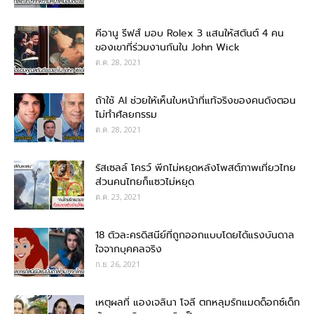
คีอานู รีฟส์ มอบ Rolex 3 แสนให้สตันต์ 4 คน
ของเขาที่ร่วมงานกันใน John Wick
ต.ค. 28, 2021
ถ้าใช้ AI ช่วยให้เห็นใบหน้าที่แท้จริงของคนดังตอน
ไม่ทำศัลยกรรม
ต.ค. 28, 2021
รัสเซลล์ โครว์ พีกไม่หยุดหลังโพสต์ภาพเที่ยวไทย
ส่วนคนไทยก็แซวไม่หยุด
ต.ค. 23, 2021
18 ตัวละครดิสนีย์ที่ถูกออกแบบโดยได้แรงบันดาล
ใจจากบุคคลจริง
ก.ย. 26, 2021
เหตุผลที่ แองเจลินา โจลี ตกหลุมรักแมดด็อกซ์เด็ก