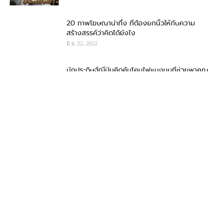
20 ภาพโฆษณาน่าทึ่ง ที่ต้องยกนิ้วให้กับความ
สร้างสรรค์ว่าคิดได้ยังไง
มิ.ย. 22, 2022
นักประดิษฐ์ญี่ปุ่นคิดค้นโคมไฟแมงมุมที่ช่วยพาคุณ
ไปห้องน้ำกลางดึก
มิ.ย. 9, 2022
หนุ่มญี่ปุ่นลงทุนครึ่งล้านเปลี่ยนตัวเองให้เป็นสุนัข
คอลลี
พ.ค. 29, 2022
Balenciaga ขายรองเท้าหรูคู่ละ 6 หมื่น ที่ยับเยิน
ราวกับถูกขุดมาจากถังขยะ
พ.ค. 13, 2022
20 ผู้คนที่พบกับห้องน้ำที่ตกแต่งได้อย่างสุดแปลก