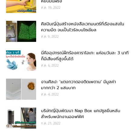
หยิบมันฝรั่ง
ส.ค. 19, 2022
ศิลปินญี่ปุ่นสร้างหนังสือเวทมนตร์ที่เรืองแสงใน
ความมืด จนเป็นไวรัลบนโซเชียล
ส.ค. 9, 2022
นี่คืออุปกรณ์ฝึกร้องคาราโอเกะ แค่อมวันละ 3 นาที
ก็มีเสียงที่สูงขึ้นได้
ส.ค. 6, 2022
งานศิลปะ ‘แตงกวาดองติดเพดาน’ มีมูลค่า
มากกว่า 2 แสนบาท
ส.ค. 4, 2022
บริษัทญี่ปุ่นพัฒนา Nap Box แคปซูลยืนหลับ
สำหรับพนักงานออฟฟิศ
ก.ค. 21, 2022