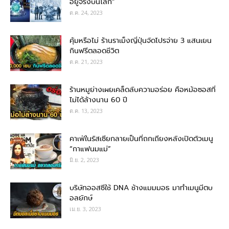
อยู่จริงบนโลก”
ต.ค. 24, 2023
คุ้มหรือไม่ ร้านราเม็งญี่ปุ่นจัดโปรจ่าย 3 แสนเยน
กินฟรีตลอดชีวิต
ต.ค. 21, 2023
ร้านหมูย่างเผยเคล็ดลับความอร่อย คือหม้อซอสที่
ไม่ได้ล้างนาน 60 ปี
ต.ค. 13, 2023
คาเฟ่ในรัสเซียกลายเป็นที่ถกเถียงหลังเปิดตัวเมนู
“กาแฟนมแม่”
มิ.ย. 2, 2023
บริษัทออสซีใช้ DNA ช้างแมมมอธ มาทำเมนูมีตบ
อลยักษ์
เม.ย. 3, 2023