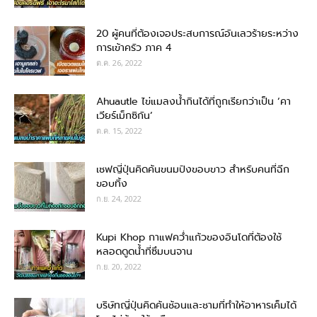
20 ผู้คนที่ต้องเจอประสบการณ์อันเลวร้ายระหว่าง
การเข้าครัว ภาค 4
ต.ค. 26, 2022
Ahuautle ไข่แมลงน้ำกินได้ที่ถูกเรียกว่าเป็น ‘คา
เวียร์เม็กซิกัน’
ต.ค. 15, 2022
เชฟญี่ปุ่นคิดค้นขนมปังขอบขาว สำหรับคนที่ฉีก
ขอบทิ้ง
ก.ย. 24, 2022
Kupi Khop กาแฟคว่ำแก้วของอินโดที่ต้องใช้
หลอดดูดน้ำที่ซึมบนจาน
ก.ย. 20, 2022
บริษัทญี่ปุ่นคิดค้นช้อนและชามที่ทำให้อาหารเค็มได้