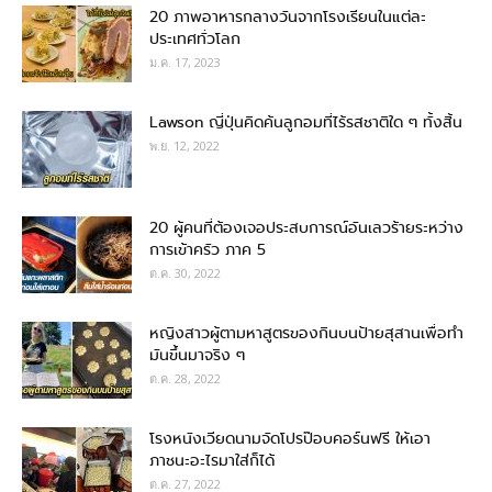
20 ภาพอาหารกลางวันจากโรงเรียนในแต่ละ
ประเทศทั่วโลก
ม.ค. 17, 2023
Lawson ญี่ปุ่นคิดค้นลูกอมที่ไร้รสชาติใด ๆ ทั้งสิ้น
พ.ย. 12, 2022
20 ผู้คนที่ต้องเจอประสบการณ์อันเลวร้ายระหว่าง
การเข้าครัว ภาค 5
ต.ค. 30, 2022
หญิงสาวผู้ตามหาสูตรของกินบนป้ายสุสานเพื่อทำ
มันขึ้นมาจริง ๆ
ต.ค. 28, 2022
โรงหนังเวียดนามจัดโปรป๊อบคอร์นฟรี ให้เอา
ภาชนะอะไรมาใส่ก็ได้
ต.ค. 27, 2022