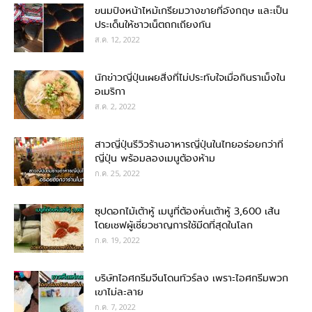
ขนมปังหน้าไหม้เกรียมวางขายที่อังกฤษ และเป็น
ประเด็นให้ชาวเน็ตถกเถียงกัน
ส.ค. 12, 2022
นักข่าวญี่ปุ่นเผยสิ่งที่ไม่ประทับใจเมื่อกินราเม็งใน
อเมริกา
ส.ค. 2, 2022
สาวญี่ปุ่นรีวิวร้านอาหารญี่ปุ่นในไทยอร่อยกว่าที่
ญี่ปุ่น พร้อมลองเมนูต้องห้าม
ก.ค. 25, 2022
ซุปดอกไม้เต้าหู้ เมนูที่ต้องหั่นเต้าหู้ 3,600 เส้น
โดยเชฟผู้เชี่ยวชาญการใช้มีดที่สุดในโลก
ก.ค. 19, 2022
บริษัทไอศกรีมจีนโดนทัวร์ลง เพราะไอศกรีมพวก
เขาไม่ละลาย
ก.ค. 7, 2022