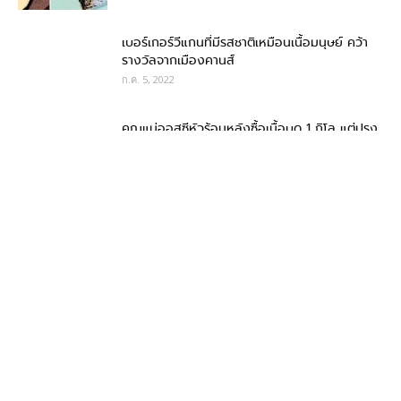
เบอร์เกอร์วีแกนที่มีรสชาติเหมือนเนื้อมนุษย์ คว้า
รางวัลจากเมืองคานส์
ก.ค. 5, 2022
คุณแม่ออสซีหัวร้อนหลังซื้อเนื้อบด 1 กิโล แต่ปรุง
สุกแล้วเหลือแค่ 641 กรัม
ก.ค. 4, 2022
20 ผู้คนที่เจอการเสิร์ฟอาหารด้วยวิธีพิสดาร ใน
แบบที่คาดไม่ถึง ภาค 5
มิ.ย. 20, 2022
หมู่บ้านญี่ปุ่นท้าให้คุณกินไอศกรีมพริกฮาบาเนโร
กินไหวให้ฟรี
มิ.ย. 17, 2022
ชาวไต้หวันเปลี่ยนชื่อเป็นแซลมอนเพื่อซูชิฟรี แต่