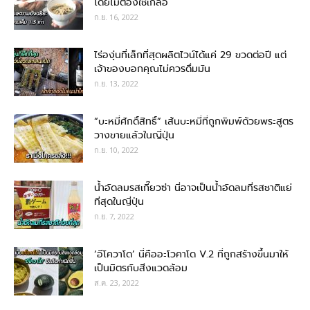
โดยไม่ต้องใช้เกลือ
ก.ย. 16, 2022
ไร่องุ่นที่เล็กที่สุดผลิตไวน์ได้แค่ 29 ขวดต่อปี แต่
เจ้าของบอกคุณไม่ควรดื่มมัน
ก.ย. 13, 2022
“บะหมี่ศักดิ์สิทธิ์” เส้นบะหมี่ที่ถูกพิมพ์ด้วยพระสูตร
วางขายแล้วในญี่ปุ่น
ก.ย. 10, 2022
น้ำอัดลมรสเกี๊ยวซ่า นี่อาจเป็นน้ำอัดลมที่รสชาติแย่
ที่สุดในญี่ปุ่น
ก.ย. 7, 2022
‘อีโควาโด’ นี่คืออะโวคาโด V.2 ที่ถูกสร้างขึ้นมาให้
เป็นมิตรกับสิ่งแวดล้อม
ส.ค. 23, 2022