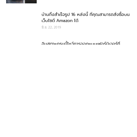
บ้านกึ่งสำเร็จรูป 16 หลังนี้ ที่คุณสามารถสั่งซื้อบน
เว็บไซต์ Amazon ได้
มิ.ย. 22, 2019
อินสตาแกรมนี้โชว์การออกแบบเฟอร์นิเจอร์ที่
สร้างสรรค์ที่สุด จนมีผู้ติดตามนับแสน
มิ.ย. 8, 2019
สถาปนิกทั่วฝรั่งเศส ร่วมเสนอดีไซน์ใหม่ของวิหาร
นอเทรอดาม แต่แบบนี้จะดีหรือ
พ.ค. 6, 2019
20 ภาพงานประติมากรรมเสียดสีสังคม ที่สะท้อน
ความน่าหดหู่บนโลกใบนี้
เม.ย. 21, 2019
หนุ่มเบลเยียมรวบรวมภาพบ้านหน้าตาน่าเกลียดที่