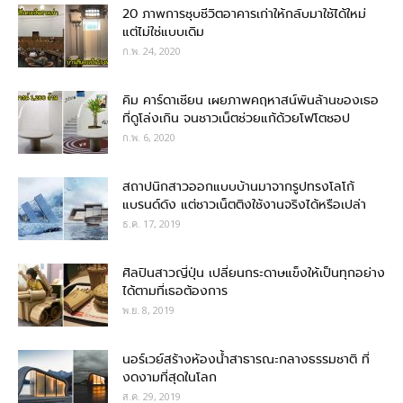
20 ภาพการชุบชีวิตอาคารเก่าให้กลับมาใช้ได้ใหม่
แต่ไม่ใช่แบบเดิม
ก.พ. 24, 2020
คิม คาร์ดาเชียน เผยภาพคฤหาสน์พันล้านของเธอ
ที่ดูโล่งเกิน จนชาวเน็ตช่วยแก้ด้วยโฟโตชอป
ก.พ. 6, 2020
สถาปนิกสาวออกแบบบ้านมาจากรูปทรงโลโก้
แบรนด์ดัง แต่ชาวเน็ตติงใช้งานจริงได้หรือเปล่า
ธ.ค. 17, 2019
ศิลปินสาวญี่ปุ่น เปลี่ยนกระดาษแข็งให้เป็นทุกอย่าง
ได้ตามที่เธอต้องการ
พ.ย. 8, 2019
นอร์เวย์สร้างห้องน้ำสาธารณะกลางธรรมชาติ ที่
งดงามที่สุดในโลก
ส.ค. 29, 2019