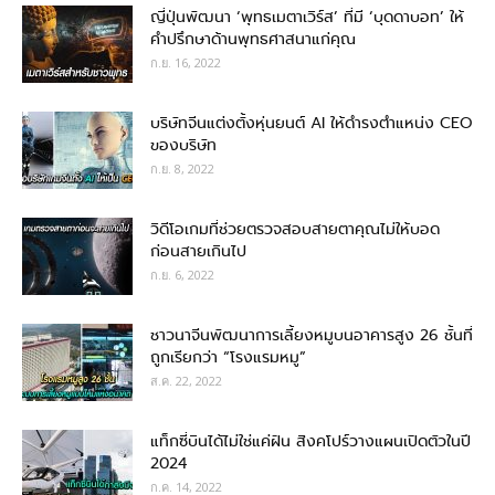
ญี่ปุ่นพัฒนา ‘พุทธเมตาเวิร์ส’ ที่มี ‘บุดดาบอท’ ให้
คำปรึกษาด้านพุทธศาสนาแก่คุณ
ก.ย. 16, 2022
บริษัทจีนแต่งตั้งหุ่นยนต์ AI ให้ดำรงตำแหน่ง CEO
ของบริษัท
ก.ย. 8, 2022
วิดีโอเกมที่ช่วยตรวจสอบสายตาคุณไม่ให้บอด
ก่อนสายเกินไป
ก.ย. 6, 2022
ชาวนาจีนพัฒนาการเลี้ยงหมูบนอาคารสูง 26 ชั้นที่
ถูกเรียกว่า “โรงแรมหมู”
ส.ค. 22, 2022
แท็กซี่บินได้ไม่ใช่แค่ฝัน สิงคโปร์วางแผนเปิดตัวในปี
2024
ก.ค. 14, 2022