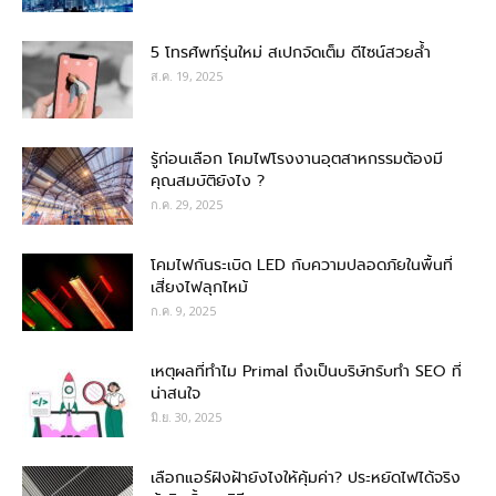
5 โทรศัพท์รุ่นใหม่ สเปกจัดเต็ม ดีไซน์สวยล้ำ
ส.ค. 19, 2025
รู้ก่อนเลือก โคมไฟโรงงานอุตสาหกรรมต้องมี
คุณสมบัติยังไง ?
ก.ค. 29, 2025
โคมไฟกันระเบิด LED กับความปลอดภัยในพื้นที่
เสี่ยงไฟลุกไหม้
ก.ค. 9, 2025
เหตุผลที่ทำไม Primal ถึงเป็นบริษัทรับทำ SEO ที่
น่าสนใจ
มิ.ย. 30, 2025
เลือกแอร์ฝังฝ้ายังไงให้คุ้มค่า? ประหยัดไฟได้จริง