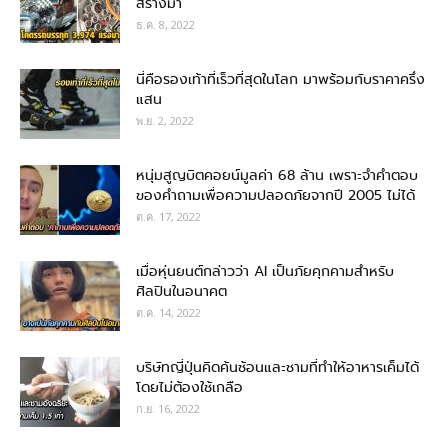
สร้างมา
ธ.ค. 8, 2022
นี่คือรองเท้าที่เร็วที่สุดในโลก มาพร้อมกับราคาครึ่ง
แสน
พ.ย. 2, 2022
หนุ่มสูญบิตคอยน์มูลค่า 68 ล้าน เพราะจำคำตอบ
ของคำถามเพื่อความปลอดภัยจากปี 2005 ไม่ได้
ต.ค. 17, 2022
เมื่อหุ่นยนต์กล่าวว่า AI เป็นภัยคุกคามสำหรับ
ศิลปินในอนาคต
ต.ค. 14, 2022
บริษัทญี่ปุ่นคิดค้นช้อนและชามที่ทำให้อาหารเค็มได้
โดยไม่ต้องใช้เกลือ
ก.ย. 16, 2022