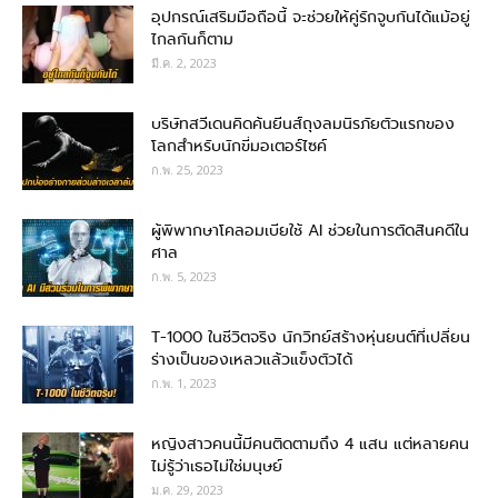
อุปกรณ์เสริมมือถือนี้ จะช่วยให้คู่รักจูบกันได้แม้อยู่
ไกลกันก็ตาม
มี.ค. 2, 2023
บริษัทสวีเดนคิดค้นยีนส์ถุงลมนิรภัยตัวแรกของ
โลกสำหรับนักขี่มอเตอร์ไซค์
ก.พ. 25, 2023
ผู้พิพากษาโคลอมเบียใช้ AI ช่วยในการตัดสินคดีใน
ศาล
ก.พ. 5, 2023
T-1000 ในชีวิตจริง นักวิทย์สร้างหุ่นยนต์ที่เปลี่ยน
ร่างเป็นของเหลวแล้วแข็งตัวได้
ก.พ. 1, 2023
หญิงสาวคนนี้มีคนติดตามถึง 4 แสน แต่หลายคน
ไม่รู้ว่าเธอไม่ใช่มนุษย์
ม.ค. 29, 2023