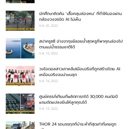
นักศึกษาคิดค้น ‘เสื้อคลุมล่องหน’ ที่ทำให้มองผ่าน
กล้องวงจรปิด AI ไม่เห็น
ธ.ค. 20, 2022
สปาครูซซี อ่างจากุชชีลอยน้ำสุดหรูที่พาคุณล่องไป
ตามแม่น้ำธรรมชาติได้
ธ.ค. 16, 2022
วงไอดอลสาวเกาหลีเสมือนจริงที่ถูกสร้างโดย AI
เหมือนจริงจนน่าขนลุก
ธ.ค. 16, 2022
ศูนย์ครรภ์เทียมที่ผลิตทารกได้ 30,000 คนต่อปี
แถมดัดแปลงยีนให้ลูกคุณได้
ธ.ค. 13, 2022
THOR 24 รถบรรทุกที่บ้าระห่ำที่สุดเท่าที่เคยถูก