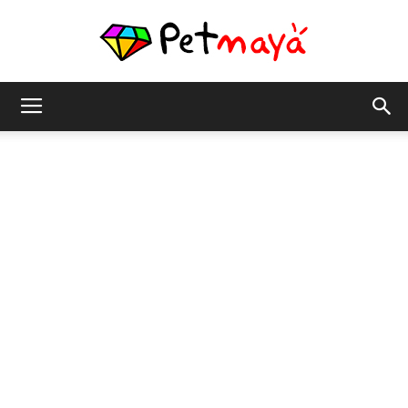
เพชร
มายา