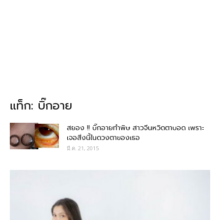
แท็ก: บิ๊กอาย
สยอง !! บิ๊กอายทำพิษ สาวจีนหวิดตาบอด เพราะ
เจอสิ่งนี้ในดวงตาของเธอ
มี.ค. 21, 2015