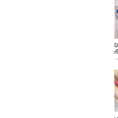
ป
ท
ก.