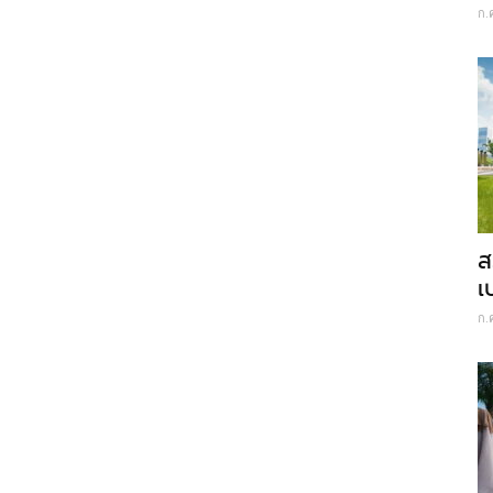
ก.
ส
เ
ก.