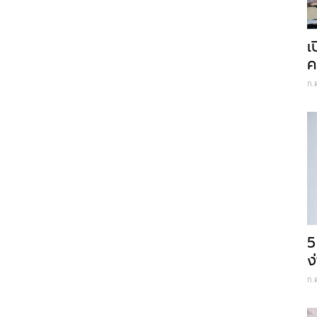
เ
ค
ก.
5
ง
ก.