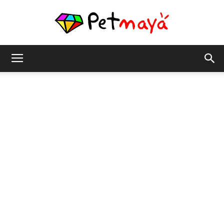
เพชร
มายา