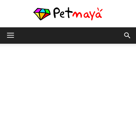
เพชร
มายา