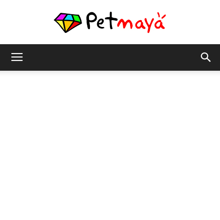
เพชร
มายา