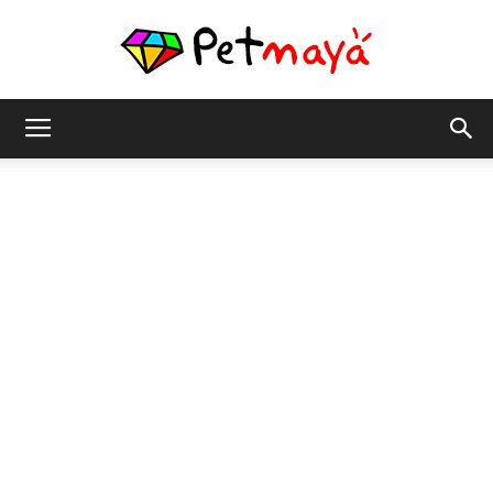
เพชร
มายา