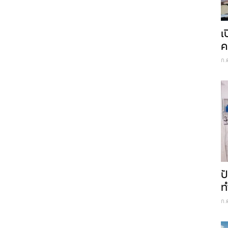
เ
ค
ก.
ป
ท
ก.