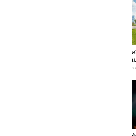
ส
เ
ก.