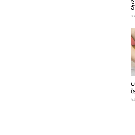
ร
จ
ก.
บ
ไ
ก.