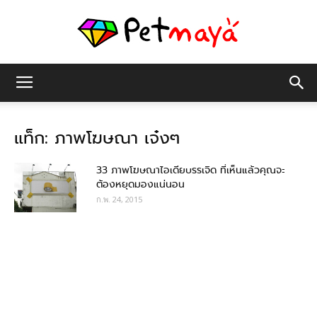
เพชร
แท็ก: ภาพโฆษณา เจ๋งๆ
มายา
33 ภาพโฆษณาไอเดียบรรเจิด ที่เห็นแล้วคุณจะ
ต้องหยุดมองแน่นอน
ก.พ. 24, 2015