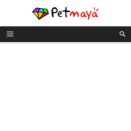
เพชร
มายา