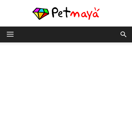
เพชร
มายา