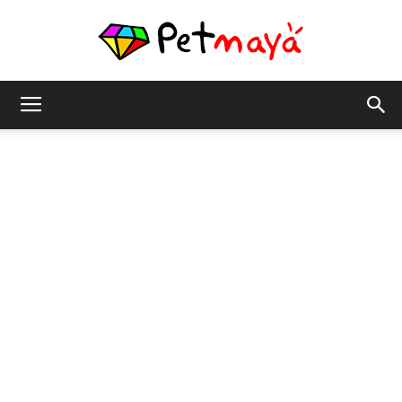
เพชร
มายา