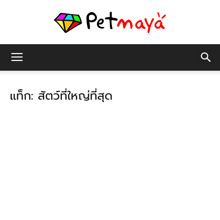
เพชร
แท็ก: สัตว์ที่ใหญ่ที่สุด
มายา