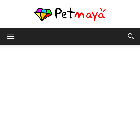
เพชร
มายา