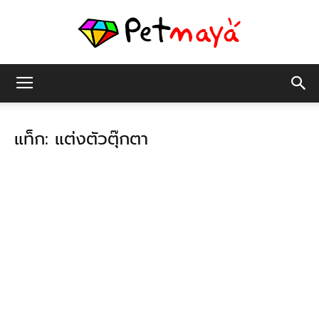
เพชร
แท็ก: แต่งตัวตุ๊กตา
มายา