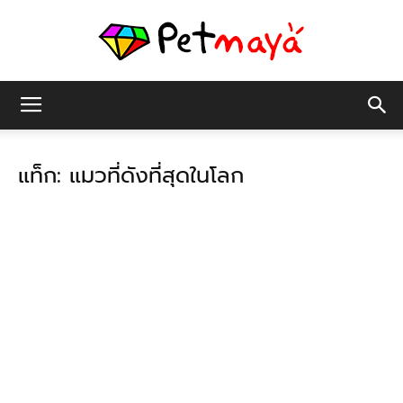
เพชร
แท็ก: แมวที่ดังที่สุดในโลก
มายา