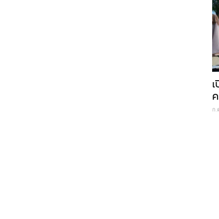
เ
ค
ก.