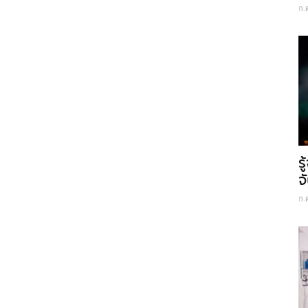
ก.
ร
จ
ก.