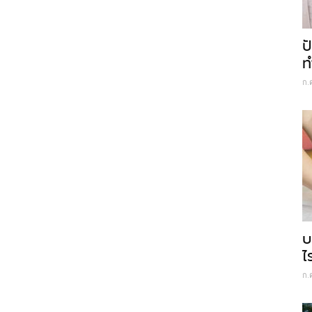
ป
ท
ก.
บ
ไ
ก.