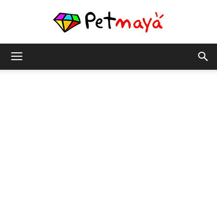
เพชร
มายา