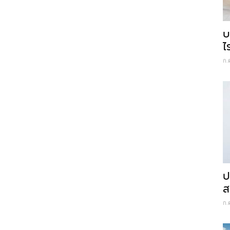
บ
ไ
ก.
ป
ส
ก.