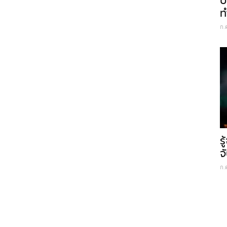
ป
ท
ก.
ร
จ
ก.