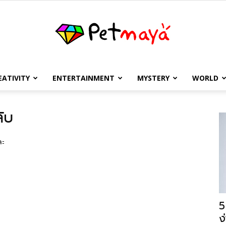
EATIVITY
ENTERTAINMENT
MYSTERY
WORLD
เพชร
ับ
ละ
มายา
5
ง