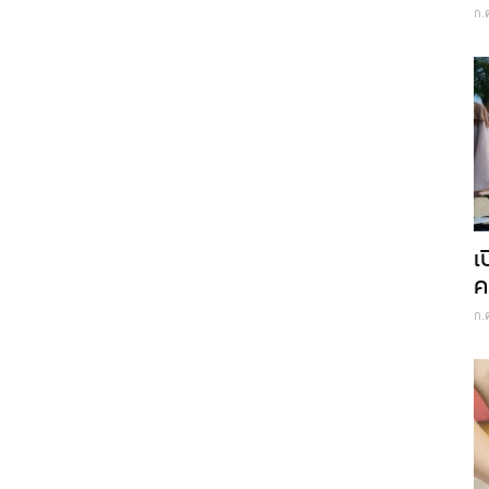
ก.
เ
ค
ก.