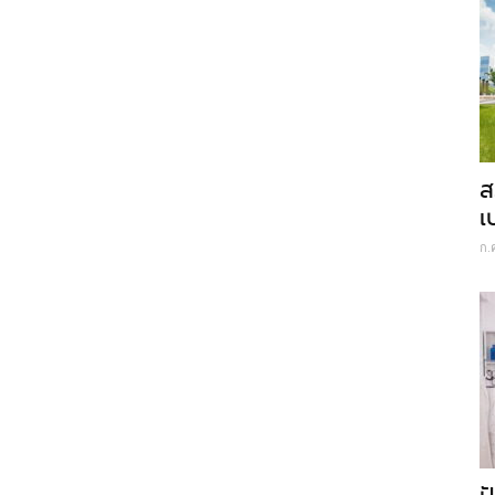
ส
เ
ก.