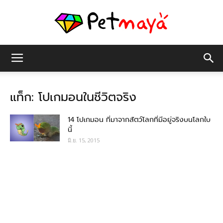
เพชร
แท็ก: โปเกมอนในชีวิตจริง
มายา
14 โปเกมอน ที่มาจากสัตว์โลกที่มีอยู่จริงบนโลกใบ
นี้
มิ.ย. 15, 2015