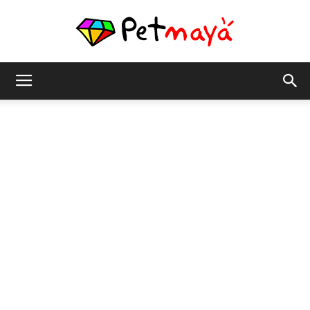
เพชร
มายา