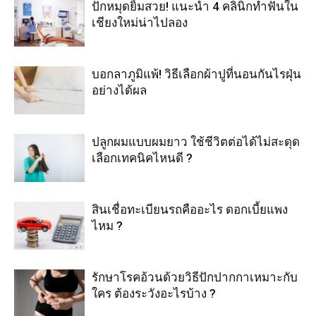
ปักหมุดยิ้มสวย! แนะนำ 4 คลินิกทำฟันใน
เชียงใหม่น่าไปลอง
บอกลาภูมิแพ้! วิธีเลือกผ้าปูที่นอนกันไรฝุ่น
อย่างได้ผล
ปลูกผมแบบผมยาว ใช้ชีวิตต่อได้ไม่สะดุด
เลือกเทคนิคไหนดี ?
สินเชื่อทะเบียนรถคืออะไร ดอกเบี้ยแพง
ไหม ?
รักษาโรคอ้วนด้วยวิธีปักปากกาเหมาะกับ
ใคร ต้องระวังอะไรบ้าง ?