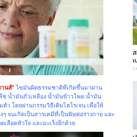
ส
เ
ก.
านส์”
ไขมันผิดธรรมชาติที่เกิดขึ้นมาผ่าน
ืช น้ำมันถั่วเหลือง น้ำมันข้าวโพด น้ำมัน
่มตัว โดยผ่านกรรมวิธีเติมไฮโรเจน เพื่อให้
ๆ จนเกิดเป็นสารเคมีที่เป็นพิษต่อร่างกาย และ
ดเลือดหัวใจ และมะเร็งอีกด้วย