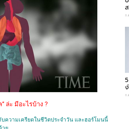
ป
ส
ก.
5
ง
ก.
 ล่ะ มีอะไรบ้าง ?
รกับความเครียดในชีวิตประจำวัน และฮอร์โมนนี้
ด้วย