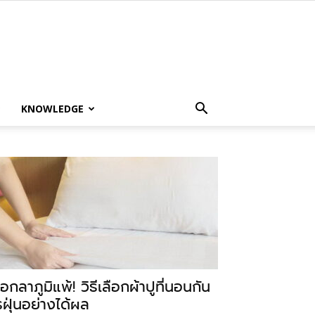
KNOWLEDGE
อกลาภูมิแพ้! วิธีเลือกผ้าปูที่นอนกัน
รฝุ่นอย่างได้ผล