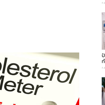
ก.
ป
ท
ก.