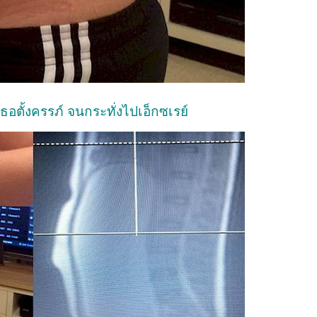
อตั้งครรภ์ จนกระทั่งไปเอ็กซเรย์