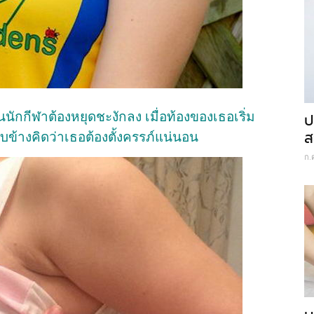
็นนักกีฬาต้องหยุดชะงักลง เมื่อท้องของเธอเริ่ม
ป
ส
ข้างคิดว่าเธอต้องตั้งครรภ์แน่นอน
ก.