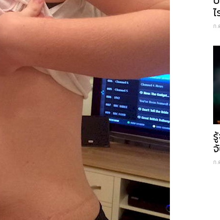
บ
ไ
ก.
ร
จ
ก.