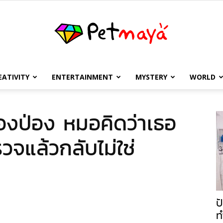
EATIVITY
ENTERTAINMENT
MYSTERY
WORLD
เพชร
ท้องป่อง หมอคิดว่าเธอ
วจแล้วกลับไม่ใช่
มายา
ป
ท