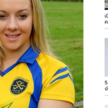
เ
ค
ก.
5
ง
ก.