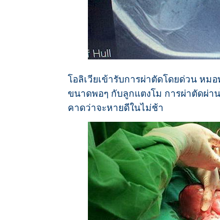
โอลิเวียเข้ารับการผ่าตัดโดยด่วน หมอ
ขนาดพอๆ กับลูกแตงโม การผ่าตัดผ่านไปไ
คาดว่าจะหายดีในไม่ช้า