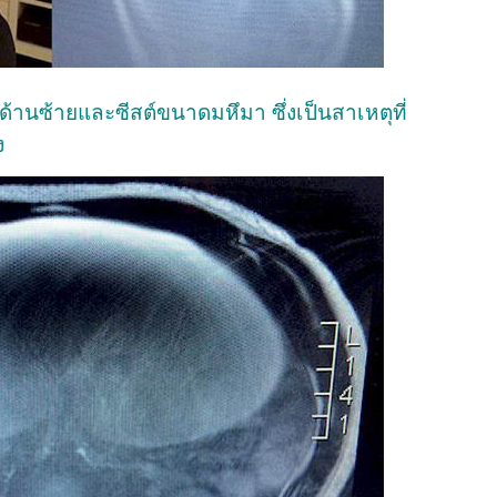
านซ้ายและซีสต์ขนาดมหึมา ซึ่งเป็นสาเหตุที่
ง