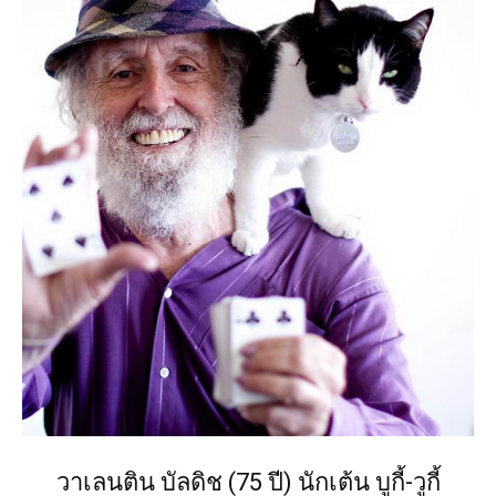
วาเลนติน บัลดิช (75 ปี) นักเต้น บูกี้-วูกี้