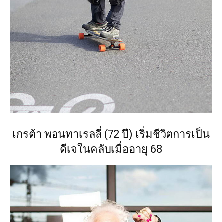
เกรต้า พอนทาเรลลี่ (72 ปี) เริ่มชีวิตการเป็น
ดีเจในคลับเมื่ออายุ 68