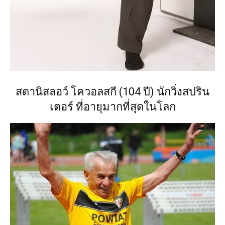
สตานิสลอว์ โควอลสกี (104 ปี) นักวิ่งสปริน
เตอร์ ที่อายุมากที่สุดในโลก