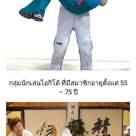
กลุ่มนักเล่นไอกิโด้ ที่มีสมาชิกอายุตั้งแต่ 55
– 75 ปี