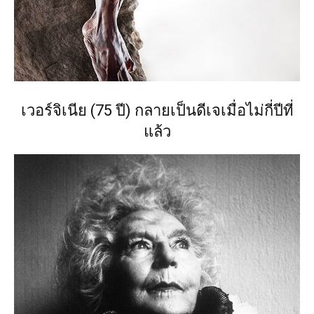
เวอร์จิเนีย (75 ปี) กลายเป็นดีเจเมื่อไม่กี่ปีที่
แล้ว