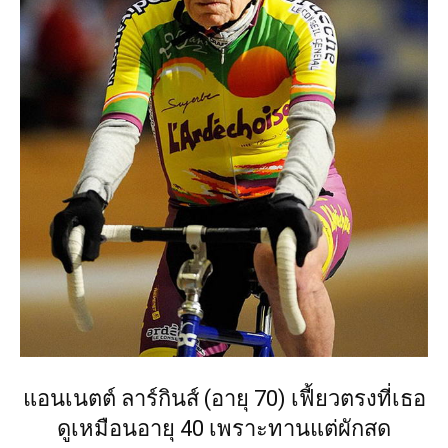
แอนเนตต์ ลาร์กินส์ (อายุ 70) เฟี้ยวตรงที่เธอ
ดูเหมือนอายุ 40 เพราะทานแต่ผักสด