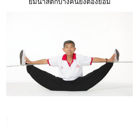
ยิมนาสติกบางคนยังต้องยอม