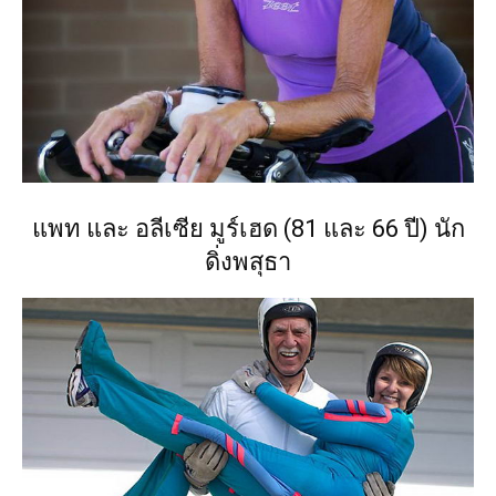
แพท และ อลีเซีย มูร์เฮด (81 และ 66 ปี) นัก
ดิ่งพสุธา