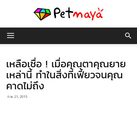
เพชร
เหลือเชื่อ ! เมื่อคุณตาคุณยาย
มายา
เหล่านี้ ทำในสิ่งที่เฟี้ยวจนคุณ
คาดไม่ถึง
ก.พ. 21, 2015