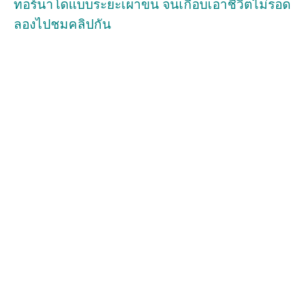
ทอร์นาโดแบบระยะเผาขน จนเกือบเอาชีวิตไม่รอด
ลองไปชมคลิปกัน