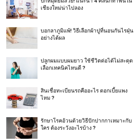
ปักหมุดยิ้มสวย! แนะนำ 4 คลินิกทำฟันใน
เชียงใหม่น่าไปลอง
บอกลาภูมิแพ้! วิธีเลือกผ้าปูที่นอนกันไรฝุ่น
อย่างได้ผล
ปลูกผมแบบผมยาว ใช้ชีวิตต่อได้ไม่สะดุด
เลือกเทคนิคไหนดี ?
สินเชื่อทะเบียนรถคืออะไร ดอกเบี้ยแพง
ไหม ?
รักษาโรคอ้วนด้วยวิธีปักปากกาเหมาะกับ
ใคร ต้องระวังอะไรบ้าง ?