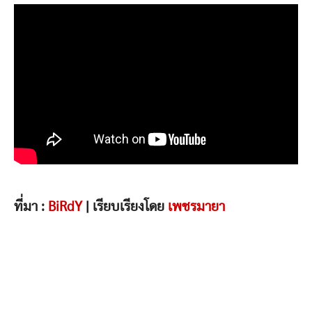
ที่มา :
BiRdY
| เรียบเรียงโดย
เพชรมายา