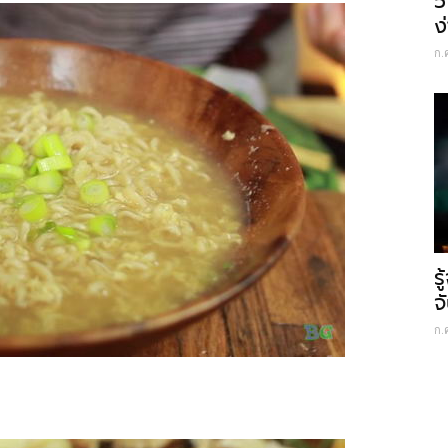
5
ง
ก.
ร
จ
ก.