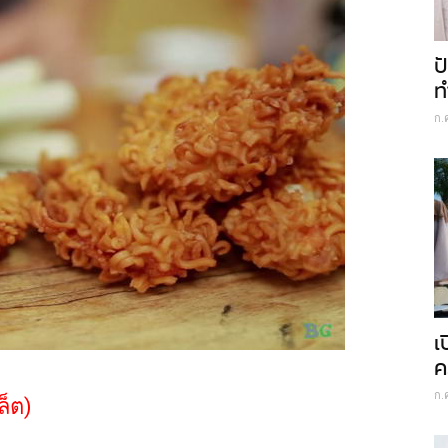
ป
ท
ก.
เ
ค
ก.
ล็ต)