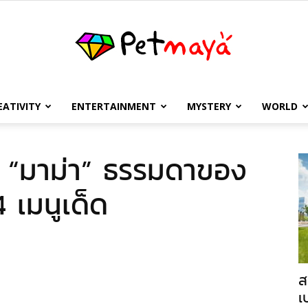
EATIVITY
ENTERTAINMENT
MYSTERY
WORLD
เพชร
่ยน “มาม่า” ธรรมดาของ
 เมนูเด็ด
มายา
ส
เ