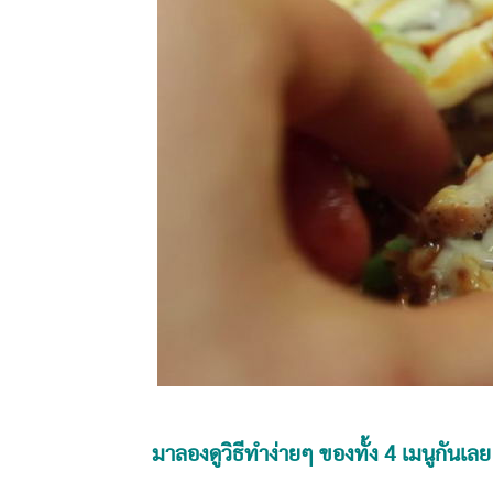
มาลองดูวิธีทำง่ายๆ ของทั้ง 4 เมนูกันเลย