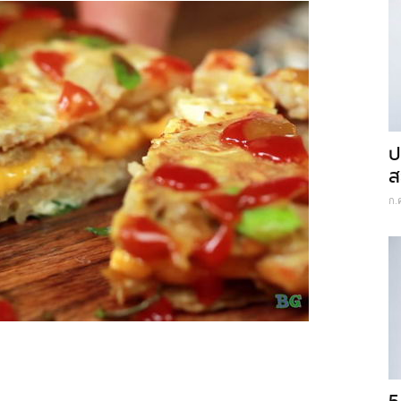
ป
ส
ก.