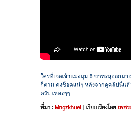
ใครที่เจอเจ้าแมงมุม 8 ขาทะลุออกมาจ
ก็ตาม คงช็อคแน่ๆ หลังจากดูคลิปนี้แ
ครับ เหอะๆๆ
ที่มา :
Mngzkhuel
| เรียบเรียงโดย
เพชร