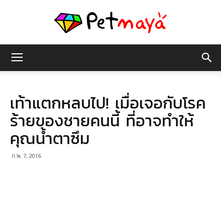
เพชร
เท้าแตกหลบไป! เมื่อเจอกับโรค
มายา
ร้ายของชายคนนี้ ที่อาจทำให้
คุณน้ำตาซึม
ก.พ. 7, 2016