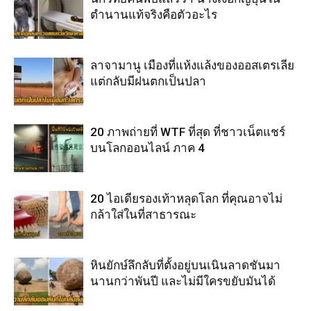
ตำนานแท้จริงคือตัวอะไร
ลาจามานู เมืองที่แห้งแล้งของออสเตรเลีย
แต่กลับมีฝนตกเป็นปลา
20 ภาพถ่ายที่ WTF ที่สุด ที่ชาวเน็ตแชร์
บนโลกออนไลน์ ภาค 4
20 ไอเดียรองเท้าหลุดโลก ที่คุณอาจไม่
กล้าใส่ในที่สาธารณะ
หินยักษ์ลึกลับที่ตั้งอยู่บนเนินลาดชันมา
นานกว่าพันปี และไม่มีใครขยับมันได้