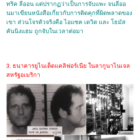
ทริค ลีออน แต่ปรากฏว่าเป็นการจับแพะ จนลีออ
นมาเขียนหนังสือเกี่ยวกับการติดคุกที่ผิดพลาดของ
เขา ส่วนโจรตัวจริงคือ ไอแซค เดวิด และ โธมัส
คันนิงแฮม ถูกจับในเวลาต่อมา
3. ธนาคารยูไนเต็ดแคลิฟอร์เนีย ในลากูนาไนเจล
สหรัฐอเมริกา