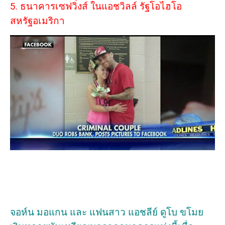
5. ธนาคารเซฟวิ่งส์ ในแอชวิลล์ รัฐโอไฮโอ
สหรัฐอเมริกา
จอห์น มอแกน และ แฟนสาว แอชลีย์ ดูโบ ขโมย