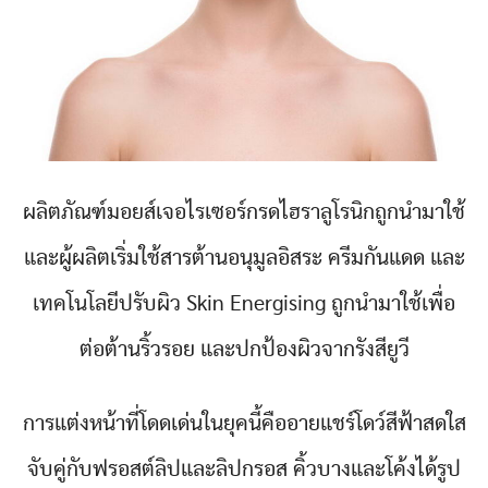
ผลิตภัณฑ์มอยส์เจอไรเซอร์กรดไฮราลูโรนิกถูกนำมาใช้
และผู้ผลิตเริ่มใช้สารต้านอนุมูลอิสระ ครีมกันแดด และ
เทคโนโลยีปรับผิว Skin Energising ถูกนำมาใช้เพื่อ
ต่อต้านริ้วรอย และปกป้องผิวจากรังสียูวี
การแต่งหน้าที่โดดเด่นในยุคนี้คืออายแชร์โดว์สีฟ้าสดใส
จับคู่กับฟรอสต์ลิปและลิปกรอส คิ้วบางและโค้งได้รูป