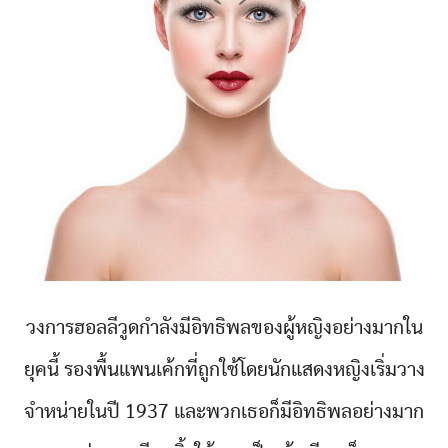
วงการฮอลลีวูดกำลังมีอิทธิพลของผู้หญิงอย่างมากใน
ยุคนี้ รองพื้นแพนเค้กที่ถูกใช้โดยนักแสดงหญิงเริ่มวาง
จำหน่ายในปี 1937 และพวกเธอก็มีอิทธิพลอย่างมาก