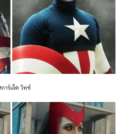
สการ์เล็ต วิทช์