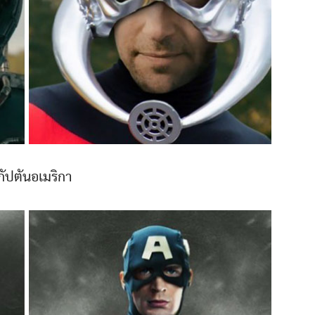
กัปตันอเมริกา