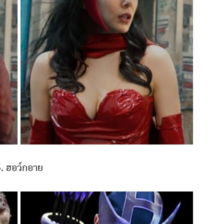
. ฮอว์กอาย