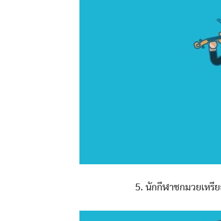
5. นักกีฬาชกมวยเหรี