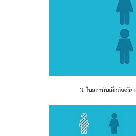
3. ในสถาบันเด็กอัจฉริ