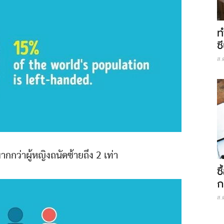
ท
ซี
ส.
มากกว่าผู้หญิงถนัดซ้ายถึง 2 เท่า
ซ
ก
ส.