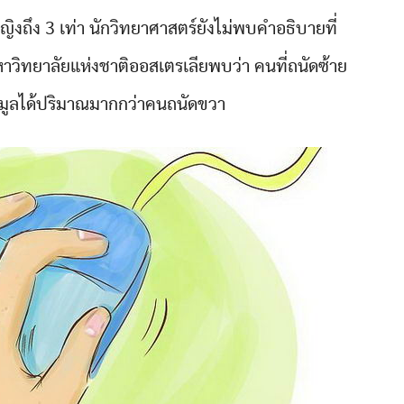
หญิงถึง 3 เท่า นักวิทยาศาสตร์ยังไม่พบคำอธิบายที่
มหาวิทยาลัยแห่งชาติออสเตรเลียพบว่า คนที่ถนัดซ้าย
ูลได้ปริมาณมากกว่าคนถนัดขวา