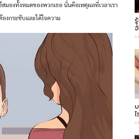
ใช้สมองทั้งหมดของพวกเธอ นั่นคือเหตุผลที่เวลาเรา
ะต้องกระชับและได้ใจความ
ร
จ
ก.
บ
ไ
ก.