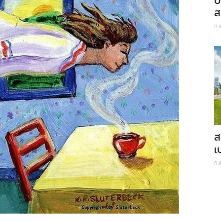
ป
ส
ก.
ส
เ
ก.