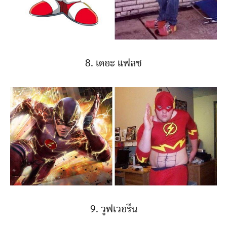
8. เดอะ แฟลช
9. วูฟเวอรีน