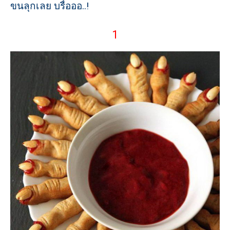
ขนลุกเลย บรื๋อออ..!
1