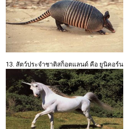
13. สัตว์ประจำชาติสก็อตแลนด์ คือ ยูนิคอร์น