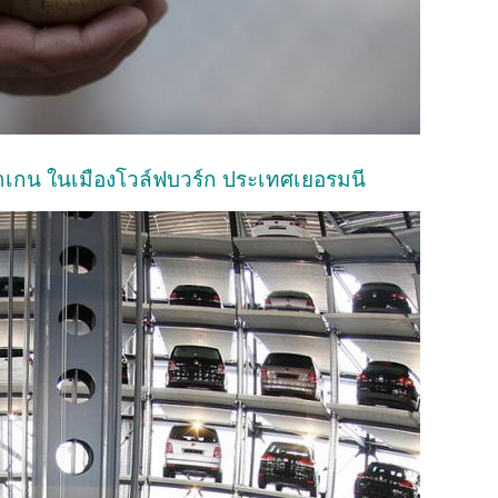
าเกน ในเมืองโวล์ฟบวร์ก ประเทศเยอรมนี