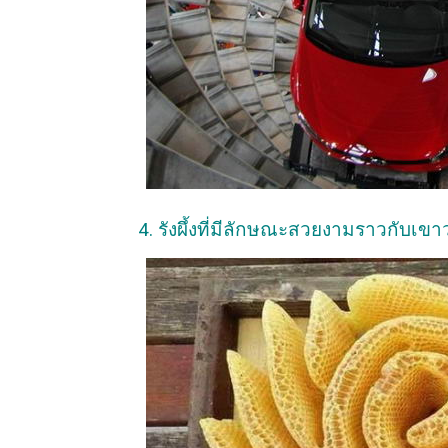
4. รังผึ้งที่มีลักษณะสวยงามราวกับเข