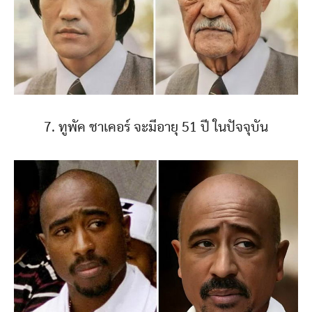
7. ทูพัค ชาเคอร์ จะมีอายุ 51 ปี ในปัจจุบัน