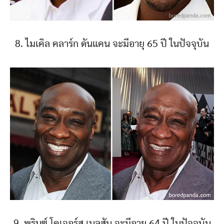
8. ไมเคิล คลาร์ก ดันแคน จะมีอายุ 65 ปี ในปัจจุบัน
9. พรินซ์ โคเจอร์ส เนลสัน จะมีอายุ 64 ปี ในปัจจุบัน