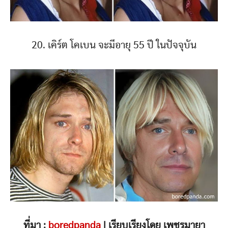
20. เคิร์ต โคเบน จะมีอายุ 55 ปี ในปัจจุบัน
ที่มา :
boredpanda
| เรียบเรียงโดย เพชรมายา