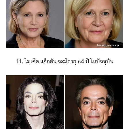
11. ไมเคิล แจ็กสัน จะมีอายุ 64 ปี ในปัจจุบัน