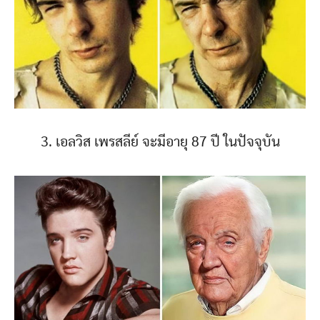
3. เอลวิส เพรสลีย์ จะมีอายุ 87 ปี ในปัจจุบัน