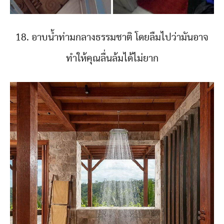
18. อาบน้ำท่ามกลางธรรมชาติ โดยลืมไปว่ามันอาจ
ทำให้คุณลื่นล้มได้ไม่ยาก