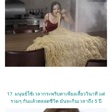
17. มนุษย์ใช้เวลากระพริบตาเพียงเสี้ยววินาที แต่
รวมๆ กันแล้วตลอดชีวิต มันจะกินเวลาถึง 5 ปี