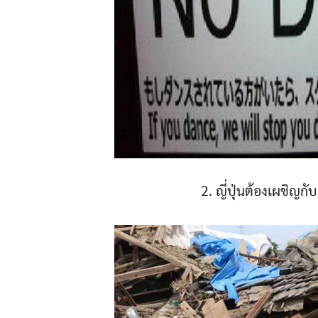
2. ญี่ปุ่นต้องเผชิญกั