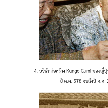
4. บริษัทก่อสร้าง Kungo Gumi ของญี่ปุ่นค
ปี ค.ศ. 578 จนถึงปี ค.ศ