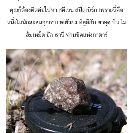
คุณก็ต้องติดต่อไปหา สตีเวน สปีลเบิร์ก เพราะนี่คือ
หนึ่งในนักสะสมอุกกาบาตตัวยง ที่สูสีกับ ซาอุด บิน โม
ฮัมเหม็ด อัล-ธานี ท่านชีคแห่งกาตาร์