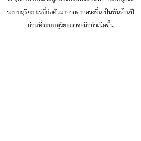
ระบบสุริยะ แร่ที่ก่อตัวมาจากดาวดวงอื่นเป็นพันล้านปี
ก่อนที่ระบบสุริยะเราจะถือกำเนิดขึ้น