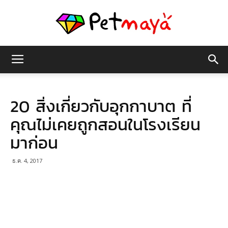
เพชร
20 สิ่งเกี่ยวกับอุกกาบาต ที่
มายา
คุณไม่เคยถูกสอนในโรงเรียน
มาก่อน
ธ.ค. 4, 2017