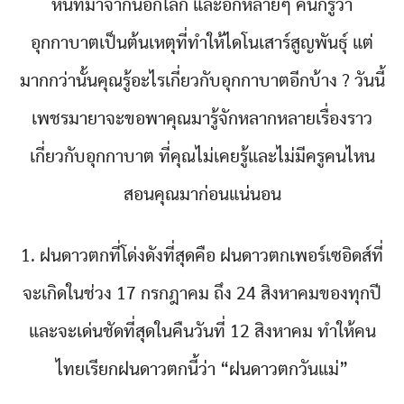
หินที่มาจากนอกโลก และอีกหลายๆ คนก็รู้ว่า
อุกกาบาตเป็นต้นเหตุที่ทำให้ไดโนเสาร์สูญพันธุ์ แต่
มากกว่านั้นคุณรู้อะไรเกี่ยวกับอุกกาบาตอีกบ้าง ? วันนี้
เพชรมายาจะขอพาคุณมารู้จักหลากหลายเรื่องราว
เกี่ยวกับอุกกาบาต ที่คุณไม่เคยรู้และไม่มีครูคนไหน
สอนคุณมาก่อนแน่นอน
1. ฝนดาวตกที่โด่งดังที่สุดคือ ฝนดาวตกเพอร์เซอิดส์ที่
จะเกิดในช่วง 17 กรกฎาคม ถึง 24 สิงหาคมของทุกปี
และจะเด่นชัดที่สุดในคืนวันที่ 12 สิงหาคม ทำให้คน
ไทยเรียกฝนดาวตกนี้ว่า “ฝนดาวตกวันแม่”