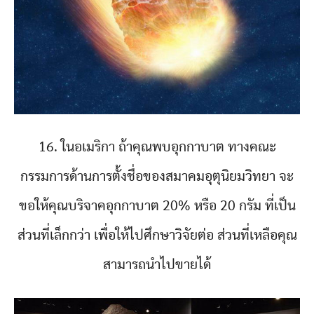
16. ในอเมริกา ถ้าคุณพบอุกกาบาต ทางคณะ
กรรมการด้านการตั้งชื่อของสมาคมอุตุนิยมวิทยา จะ
ขอให้คุณบริจาคอุกกาบาต 20% หรือ 20 กรัม ที่เป็น
ส่วนที่เล็กกว่า เพื่อให้ไปศึกษาวิจัยต่อ ส่วนที่เหลือคุณ
สามารถนำไปขายได้