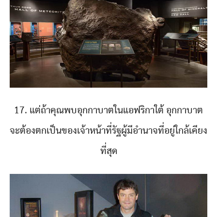
17. แต่ถ้าคุณพบอุกกาบาตในแอฟริกาใต้ อุกกาบาต
จะต้องตกเป็นของเจ้าหน้าที่รัฐผู้มีอำนาจที่อยู่ใกล้เคียง
ที่สุด