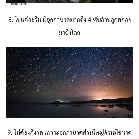
8. ในแต่ละวัน มีอุกกาบาตมากถึง 4 พันล้านลูกตกลง
มายังโลก
9. ไม่ต้องกังวล เพราะอุกกาบาตส่วนใหญ่ล้วนมีขนาด