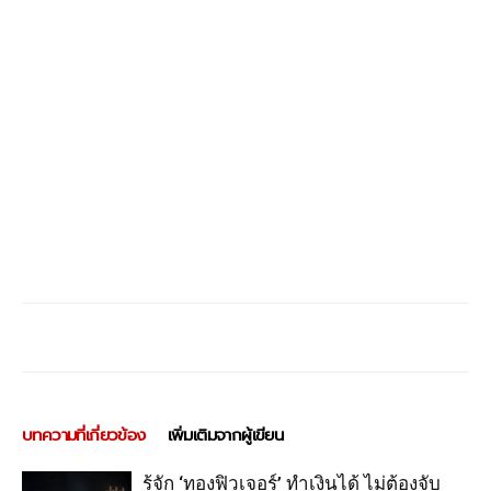
บทความที่เกี่ยวข้อง
เพิ่มเติมจากผู้เขียน
รู้จัก ‘ทองฟิวเจอร์’ ทำเงินได้ ไม่ต้องจับ